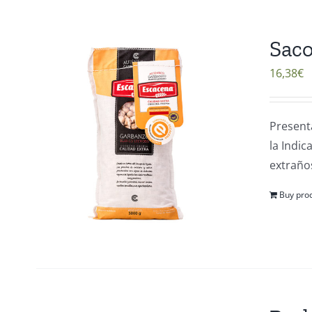
Saco
16,38
€
Present
la Indi
extraños
Buy pro