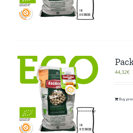
Pack
44,32
€
Buy pro