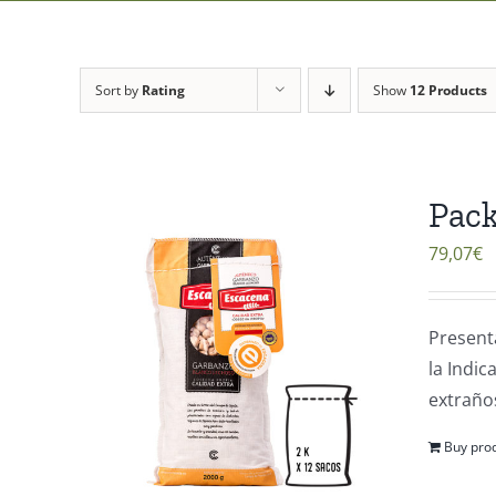
Sort by
Rating
Show
12 Products
Pack
79,07
€
Present
la Indi
extraños
Buy pro