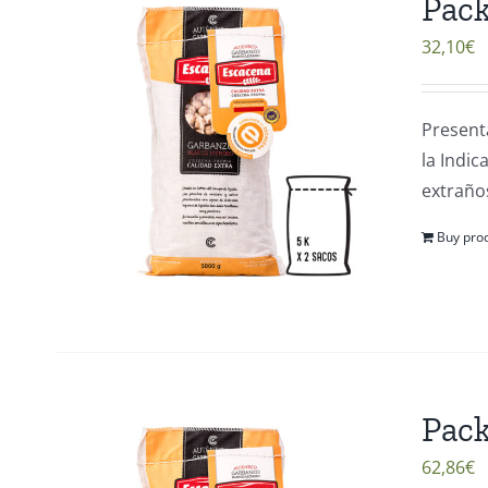
Pack
32,10
€
Present
la Indi
extraños
Buy pro
Pack
62,86
€