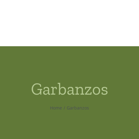
Garbanzos
Home
Garbanzos