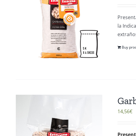
Present
la Indi
extraños
Buy pro
Garb
14,56
€
Present