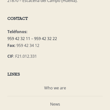
21870 – Escacena del Campo (Huelva).
CONTACT
Teléfonos:
959 42 32 11
–
959 42 32 22
Fax:
959 42 34 12
CIF
: F21.012.331
LINKS
Who we are
News