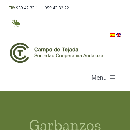
Skip
Tlf:
959 42 32 11
–
959 42 32 22
to
content
Menu
Who we are
Products
Garbanzos