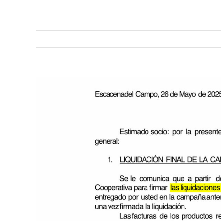
View
Larger
Image