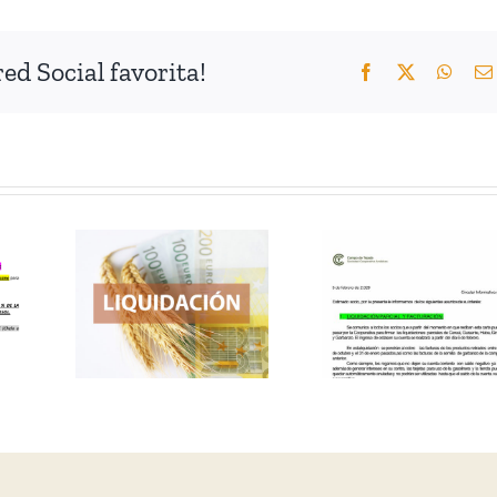
Últimas precipitacio
d Social favorita!
Facebook
X
What
Last rainfall collect
ol)
IBLE
(Español)
NDA
CIRCULAR
ACIÓN
INFORMATIVA
SPONDIENTE
N 2 05-02-
A
2026
CHA
5