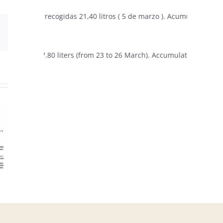
nes recogidas 21,40 litros ( 5 de marzo ). Acumulado en campaña 30
sApp
Email
ed 47.80 liters (from 23 to 26 March). Accumulated in campaign 498.60