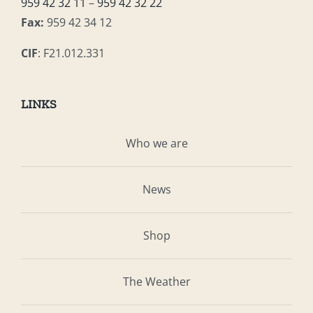
959 42 32 11
–
959 42 32 22
Fax:
959 42 34 12
CIF
: F21.012.331
LINKS
Who we are
News
Shop
The Weather