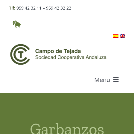
Skip
Tlf:
959 42 32 11
–
959 42 32 22
to
content
Menu
Who we are
Products
Garbanzos