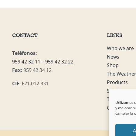
CONTACT
LINKS
Who we are
Teléfonos:
News
959 42 32 11
–
959 42 32 22
Shop
Fax:
959 42 34 12
The Weathe
Products
CIF
: F21.012.331
Services
Tablón de a
Utilizamos c
Contact us
y mejorar nu
cambiar la 
A