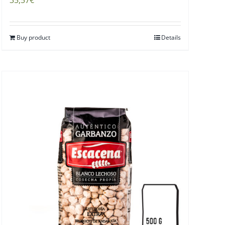
35,57
€
Buy product
Details