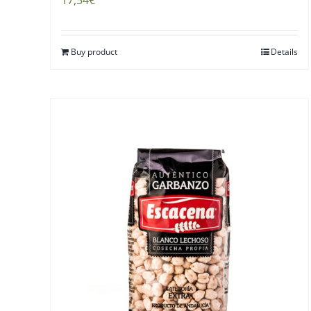
17,54
€
Buy product
Details