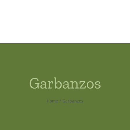
Garbanzos
Home
Garbanzos