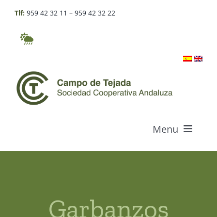
Skip
Tlf:
959 42 32 11
–
959 42 32 22
to
content
Menu
Who we are
Products
Garbanzos