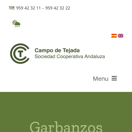
Skip
Tlf:
959 42 32 11
–
959 42 32 22
to
content
Menu
Who we are
Products
Garbanzos