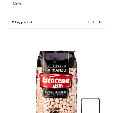
3,54
€
Buy product
Details