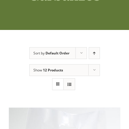
Shop
News
Contact us
Sort by
Default Order
Access private
Show
12 Products