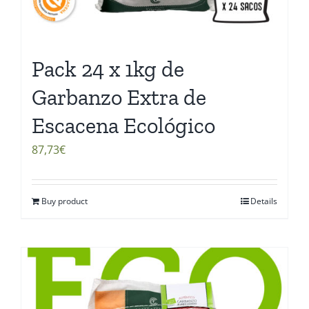
Pack 24 x 1kg de
Garbanzo Extra de
Escacena Ecológico
87,73
€
Buy product
Details