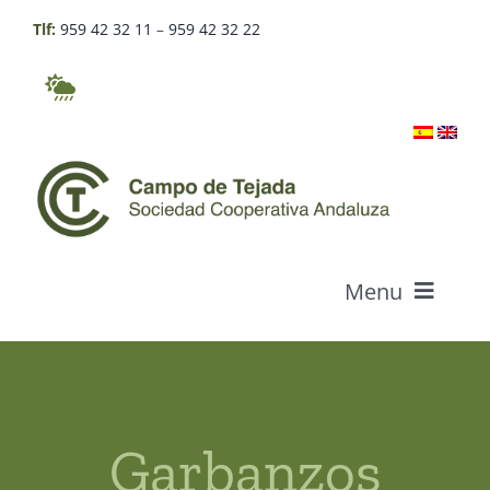
Skip
Tlf:
959 42 32 11
–
959 42 32 22
to
content
Menu
Who we are
Products
Garbanzos