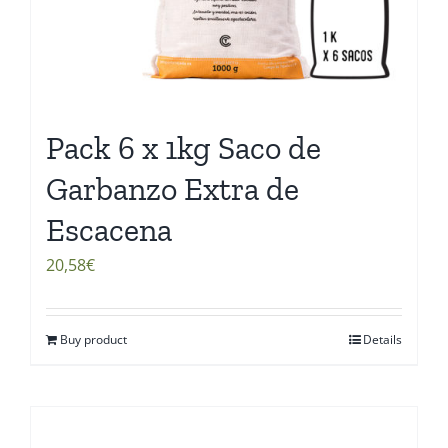
Pack 6 x 1kg Saco de
Garbanzo Extra de
Escacena
20,58
€
Buy product
Details