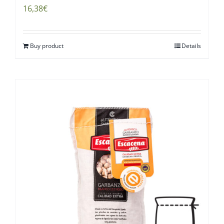
16,38
€
Buy product
Details