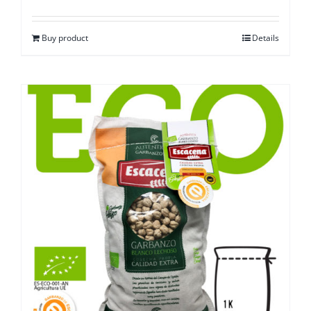
Buy product
Details