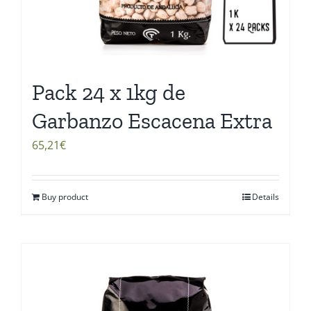
Pack 24 x 1kg de
Garbanzo Escacena Extra
65,21
€
Buy product
Details