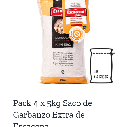
Pack 4 x 5kg Saco de
Garbanzo Extra de
Escacena