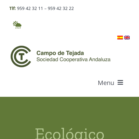
Skip
Tlf:
959 42 32 11
–
959 42 32 22
to
content
Menu
Who we are
Products
Ecológico