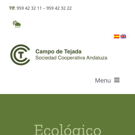
Skip
Tlf:
959 42 32 11
–
959 42 32 22
to
content
Menu
Who we are
Products
Ecológico