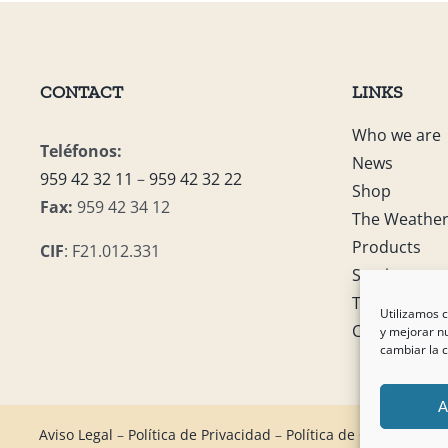
CONTACT
LINKS
Who we are
Teléfonos:
News
959 42 32 11
–
959 42 32 22
Shop
Fax:
959 42 34 12
The Weathe
Products
CIF
: F21.012.331
Services
Tablón de a
Utilizamos c
Contact us
y mejorar nu
cambiar la 
A
Aviso Legal
–
Política de Privacidad
–
Política de Cookies