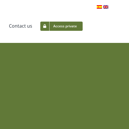
Contact us
Access private