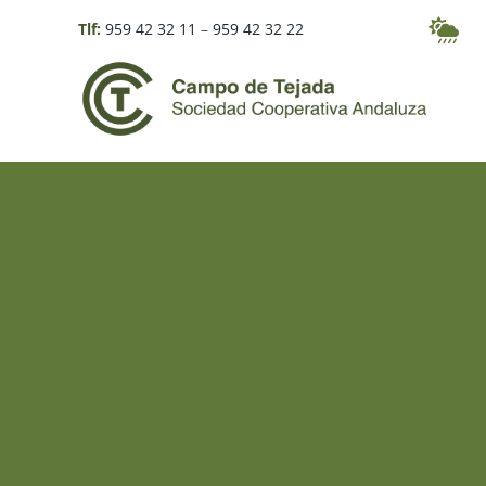
Skip
Tlf:
959 42 32 11
–
959 42 32 22
to
content