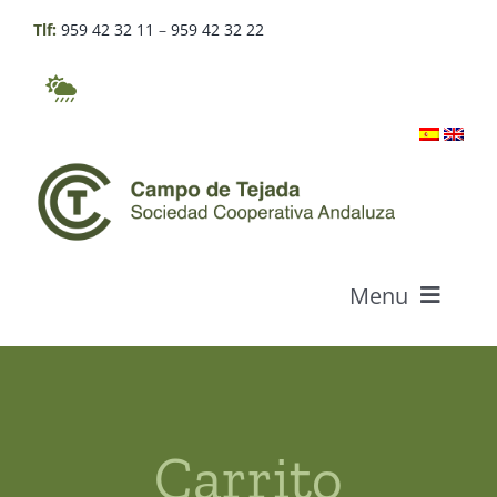
Skip
Tlf:
959 42 32 11
–
959 42 32 22
to
content
Menu
Who we are
Products
Carrito