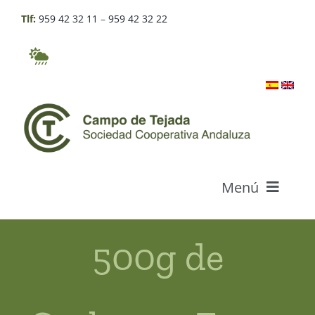
Saltar
Tlf:
959 42 32 11
–
959 42 32 22
al
contenido
Menú
Quiénes somos
500g de
Productos