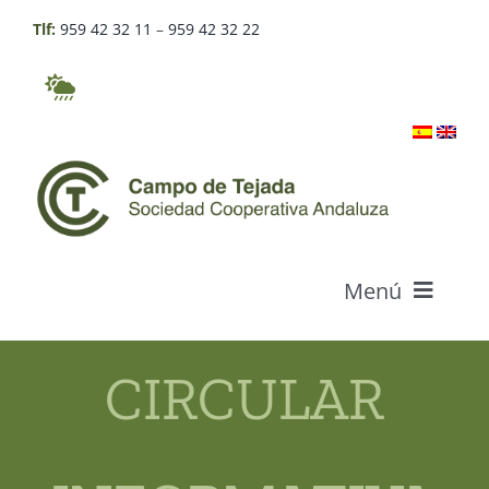
Saltar
Tlf:
959 42 32 11
–
959 42 32 22
al
contenido
Menú
Quiénes somos
CIRCULAR
Productos