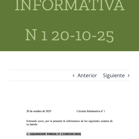
INFORMATIVA
Tienda
Actualidad
N 1 20-10-25
Contacto
Acceso privado socios
Anterior
Siguiente
Ver
imagen
más
grande