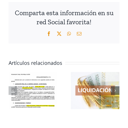
Comparta esta información en su
red Social favorita!
Facebook
X
WhatsApp
Correo
electrónico
Artículos relacionados
DISPONIBLE
LA
AVISO
R
LIQUIDACIÓN
IMPORTAN
IVA
FINAL
PAC 2026:
-
CORRESPONDIENTE
FLEXIBILID
A LA
BORRASCA:
COSECHA
AGROAMBI