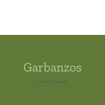
Garbanzos
Home
Garbanzos