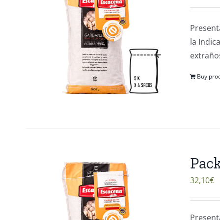
Present
la Indi
extraños
Buy pro
Pack
32,10
€
Present