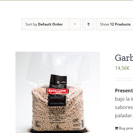
Sort by
Default Order
Show
12 Products
Garb
14,56
€
Present
bajo la
sabores 
paladar
Buy pro