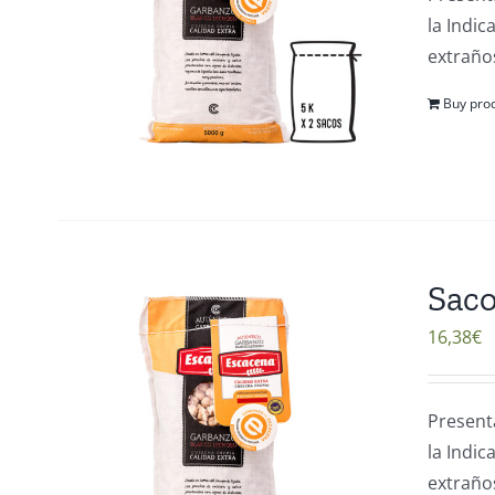
la Indi
extraños
Buy pro
Saco
16,38
€
Present
la Indi
extraños