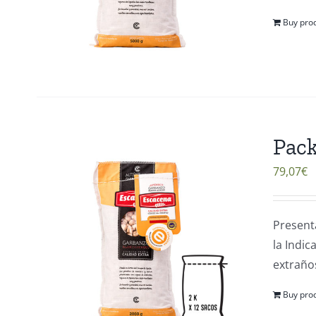
Buy pro
Pack
79,07
€
Present
la Indi
extraños
Buy pro